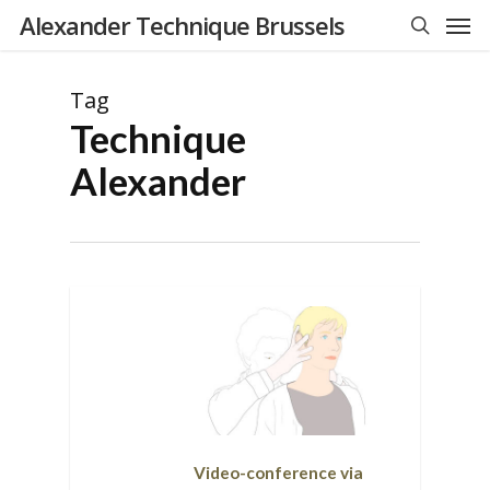
Men
Skip
Alexander Technique Brussels
to
search
main
Tag
content
Technique
Alexander
Video-conference via