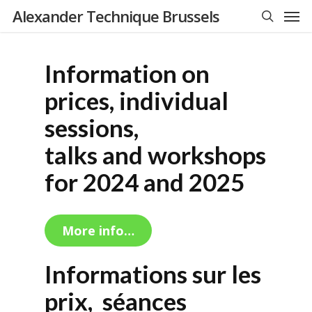
Men
Skip
Alexander Technique Brussels
to
search
main
content
Information on
prices, individual
sessions,
talks and workshops
for 2024 and 2025
More info…
Informations sur les
prix, séances