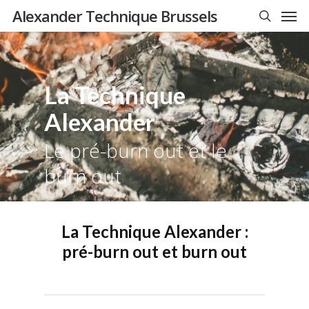
Men
Skip
Alexander Technique Brussels
to
search
main
content
La Technique
Alexander
Le pré-burn out et le
burn out
La Technique Alexander :
pré-burn out et burn out