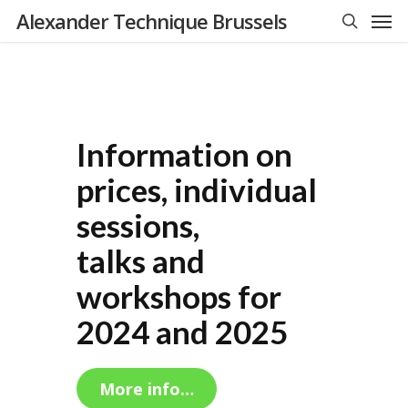
Men
Skip
Alexander Technique Brussels
to
search
main
content
Information on
prices, individual
sessions,
talks and
workshops for
2024 and 2025
More info…