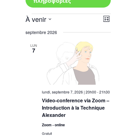
πληροφορίες
Évènements
À venir
Navigatio
Navigation
Liste
de
par
Sélectionnez
vues
septembre 2026
consultat
une
Évènement
date.
LUN
7
lundi, septembre 7, 2026 | 20h00
-
21h30
Video-conference via Zoom –
Introduction à la Technique
Alexander
Zoom - online
Gratuit