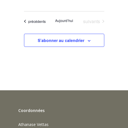
Évènements
Aujourd’hui
suivants
Évènements
précédents
S’abonner au calendrier
Coordonnées
Athanase Vettas