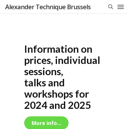
Men
Skip
Alexander Technique Brussels
to
search
main
content
Information on
prices, individual
sessions,
talks and
workshops for
2024 and 2025
More info…