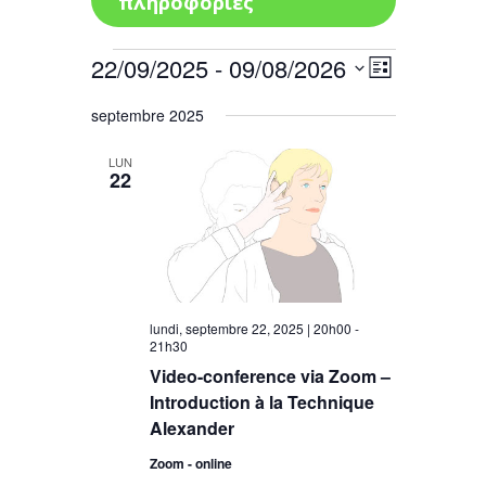
πληροφορίες
Évènements
22/09/2025
 - 
09/08/2026
Navigatio
Navigation
Liste
de
par
Sélectionnez
vues
septembre 2025
consultat
une
Évènement
date.
LUN
22
lundi, septembre 22, 2025 | 20h00
-
21h30
Video-conference via Zoom –
Introduction à la Technique
Alexander
Zoom - online