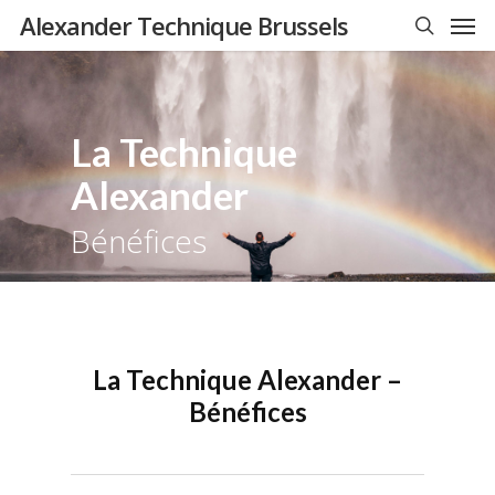
Men
Skip
Alexander Technique Brussels
to
search
main
content
La Technique
Alexander
Bénéfices
La Technique Alexander –
Bénéfices