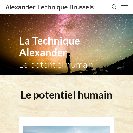
Men
Skip
Alexander Technique Brussels
to
search
main
content
La Technique
Alexander
Le potentiel humain
Le potentiel humain