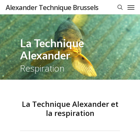
Men
Skip
Alexander Technique Brussels
to
search
main
content
La Technique
Alexander
Respiration
La Technique Alexander et
la respiration