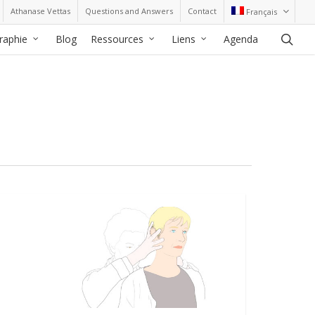
Athanase Vettas
Questions and Answers
Contact
Français
sea
graphie
Blog
Ressources
Liens
Agenda