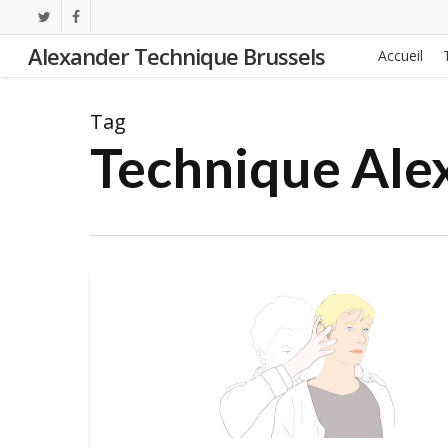
Skip
twitter
facebook
to
Alexander Technique Brussels
Accueil
main
content
Tag
Technique Ale