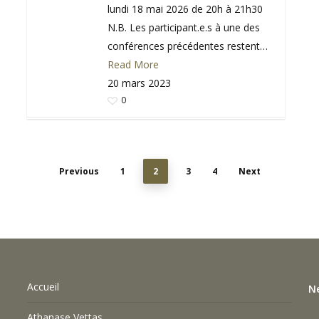
lundi 18 mai 2026 de 20h à 21h30
N.B. Les participant.e.s à une des
conférences précédentes restent…
Read More
20 mars 2023
0
Previous
1
2
3
4
Next
Accueil
N
Athanase Vettas