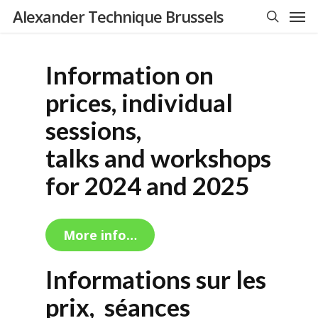
Men
Skip
Alexander Technique Brussels
to
search
main
content
Information on
prices, individual
sessions,
talks and workshops
for 2024 and 2025
More info…
Informations sur les
prix, séances