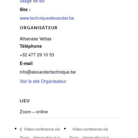
usage de soi
Site :
www.techniquealexander.be
ORGANISATEUR
Athanase Vettas
Téléphone
+32 477 29 10 53
E-mail
info@alexandertechnique.be
Voir le site Organisateur
LIEU
Zoom – online
Video-conference via
Video-conference via
Zoom – Introduction à la
Zoom – Introduction à la