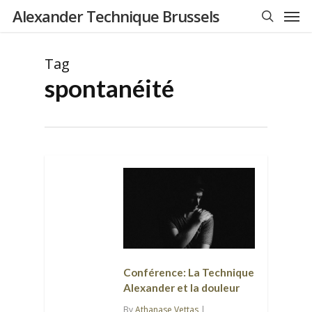
Men
Skip
Alexander Technique Brussels
to
search
main
Tag
content
spontanéité
Conférence: La Technique
Alexander et la douleur
By
Athanase Vettas