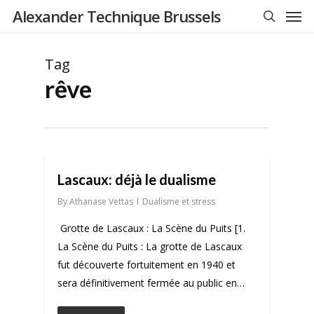
Men
Skip
Alexander Technique Brussels
to
search
main
Tag
content
rêve
0
Lascaux: déjà le dualisme
By
Athanase Vettas
Dualisme et stress
Grotte de Lascaux : La Scène du Puits [1.
La Scène du Puits : La grotte de Lascaux
fut découverte fortuitement en 1940 et
sera définitivement fermée au public en…