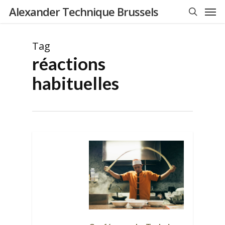
Men
Skip
Alexander Technique Brussels
to
search
main
Tag
content
réactions
habituelles