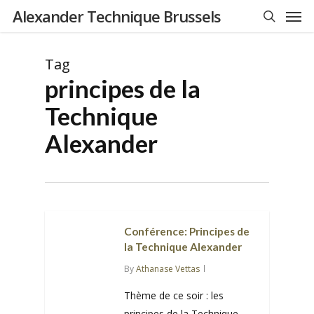
Men
Skip
Alexander Technique Brussels
to
search
main
Tag
content
principes de la
Technique
Alexander
Conférence: Principes de
la Technique Alexander
By
Athanase Vettas
Thème de ce soir : les
principes de la Technique