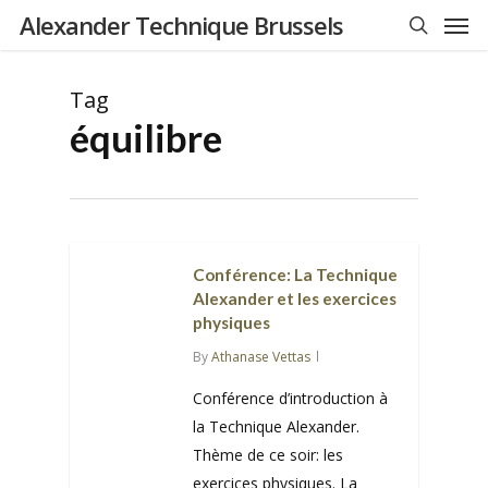
Men
Skip
Alexander Technique Brussels
to
search
main
Tag
content
équilibre
Conférence: La Technique
Alexander et les exercices
physiques
By
Athanase Vettas
Conférence d’introduction à
la Technique Alexander.
Thème de ce soir: les
exercices physiques. La