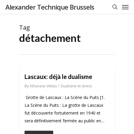
Men
Skip
Alexander Technique Brussels
to
search
main
Tag
content
détachement
0
Lascaux: déjà le dualisme
By
Athanase Vettas
Dualisme et stress
Grotte de Lascaux : La Scène du Puits [1.
La Scène du Puits : La grotte de Lascaux
fut découverte fortuitement en 1940 et
sera définitivement fermée au public en…