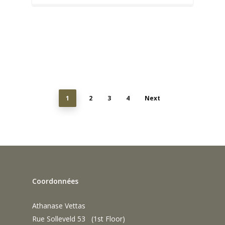
0
1
2
3
4
Next
Coordonnées
Athanase Vettas
Rue Solleveld 53 (1st Floor)