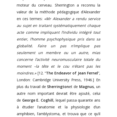
moteur du cerveau. Sherrington a reconnu la
valeur de la méthode pédagogique d’Alexander
en ces termes:
«Mr Alexander a rendu service
au sujet en traitant systématiquement chaque
acte comme impliquant l’individu intégré tout
entier, l’homme psychophysique pris dans sa
globalité. Faire un pas n’implique pas
seulement un membre ou un autre, mias
concerne l’activité neuromusculaire totale du
moment –la tête et le cou n’étant pas les
moindres.»
[12. “
The Endeavor of Jean Fernel
”,
London: Cambridge University Press, 1946.] En
plus du travail de
Sherrington
et de
Magnus
, un
autre nom important devrait être ajouté, celui
de
George E. Coghill
, lequel passa quarante ans
à étudier l’anatomie et la physiologie d’un
amphibien, l’amblystoma, et trouva que ce qu’il