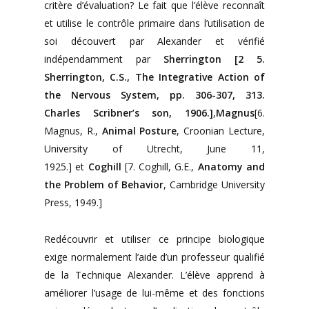
critère d’évaluation? Le fait que l’élève reconnaît
et utilise le contrôle primaire dans l’utilisation de
soi découvert par Alexander et vérifié
indépendamment par
Sherrington [2 5.
Sherrington, C.S.,
The Integrative Action of
the Nervous System
, pp. 306-307, 313.
Charles Scribner’s son, 1906.]
,
Magnus
[6.
Magnus, R.,
Animal Posture
, Croonian Lecture,
University of Utrecht, June 11,
1925.] et
Coghill
[7. Coghill, G.E.,
Anatomy and
the Problem of Behavior
, Cambridge University
Press, 1949.]
Redécouvrir et utiliser ce principe biologique
exige normalement l’aide d’un professeur qualifié
de la Technique Alexander. L’élève apprend à
améliorer l’usage de lui-même et des fonctions