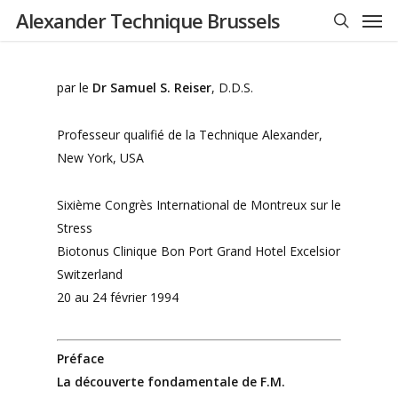
Men
Skip
Alexander Technique Brussels
to
search
main
content
par le
Dr Samuel S. Reiser
, D.D.S.
Professeur qualifié de la Technique Alexander,
New York, USA
Sixième Congrès International de Montreux sur le
Stress
Biotonus Clinique Bon Port Grand Hotel Excelsior
Switzerland
20 au 24 février 1994
Préface
La découverte fondamentale de F.M.