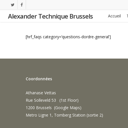
Skip
twitter
facebook
to
Alexander Technique Brussels
Accueil
main
content
[hrf_faqs category=’questions-dordre-general’]
Coordonnées
Athanase Vettas
Rue Solleveld 53 (1st Floor)
1200 Brussels (
Google Maps
)
Metro Ligne 1, Tomberg Station (sortie 2)