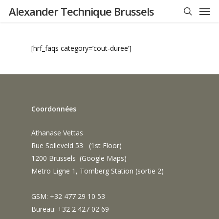
Men
Skip
Alexander Technique Brussels
to
search
main
content
[hrf_faqs category=’cout-duree’]
Coordonnées
Athanase Vettas
Rue Solleveld 53 (1st Floor)
1200 Brussels (
Google Maps
)
Metro Ligne 1, Tomberg Station (sortie 2)
GSM: +32 477 29 10 53
Bureau: +32 2 427 02 69