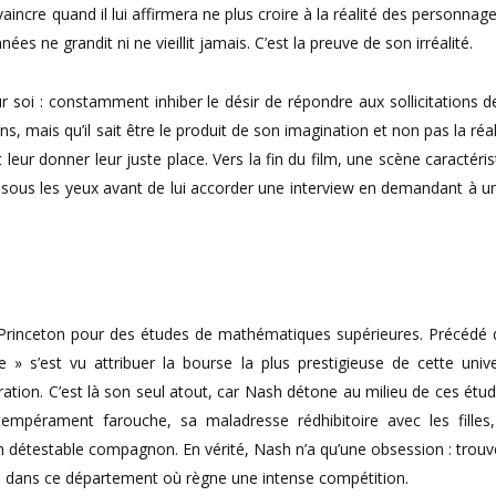
aincre quand il lui affirmera ne plus croire à la réalité des personnage
nnées ne grandit ni ne vieillit jamais. C’est la preuve de son irréalité.
 soi : constamment inhiber le désir de répondre aux sollicitations d
 mais qu’il sait être le produit de son imagination et non pas la réalit
leur donner leur juste place. Vers la fin du film, une scène caractéris
’il a sous les yeux avant de lui accorder une interview en demandant à u
Princeton pour des études de mathématiques supérieures. Précédé 
e » s’est vu attribuer la bourse la plus prestigieuse de cette unive
ation. C’est là son seul atout, car Nash détone au milieu de ces étud
tempérament farouche, sa maladresse rédhibitoire avec les filles
n détestable compagnon. En vérité, Nash n’a qu’une obsession : trouv
que dans ce département où règne une intense compétition.