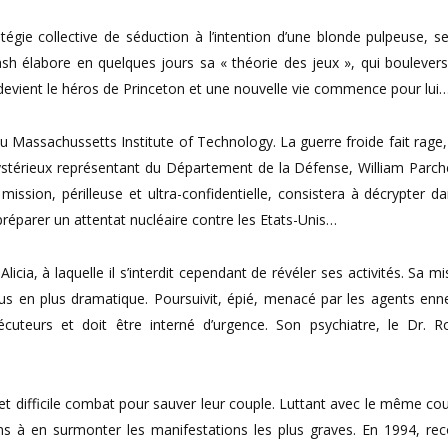
égie collective de séduction à l’intention d’une blonde pulpeuse, se
sh élabore en quelques jours sa « théorie des jeux », qui boulevers
devient le héros de Princeton et une nouvelle vie commence pour lui
Massachussetts Institute of Technology. La guerre froide fait rage, 
stérieux représentant du Département de la Défense, William Parche
mission, périlleuse et ultra-confidentielle, consistera à décrypter da
réparer un attentat nucléaire contre les Etats-Unis…
a, à laquelle il s’interdit cependant de révéler ses activités. Sa mi
plus en plus dramatique. Poursuivit, épié, menacé par les agents enn
cuteurs et doit être interné d’urgence. Son psychiatre, le Dr. R
 et difficile combat pour sauver leur couple. Luttant avec le même co
ans à en surmonter les manifestations les plus graves. En 1994, re