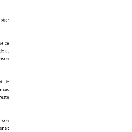
biter
que ce
ade et
rison
nt de
amais
reste
r son
enait