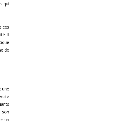
s qui
e ces
é. Il
tique
ne de
d’une
rsité
iants
, son
er un