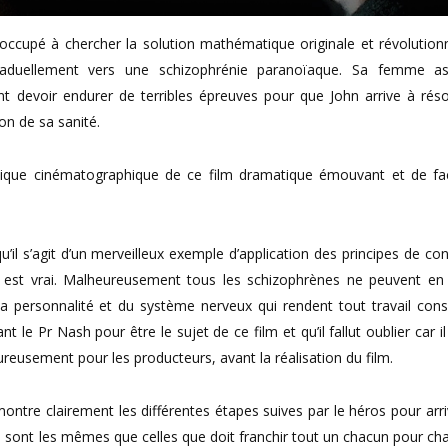
ccupé à chercher la solution mathématique originale et révolutionn
raduellement vers une schizophrénie paranoïaque. Sa femme as
t devoir endurer de terribles épreuves pour que John arrive à rés
ion de sa sanité.
itique cinématographique de ce film dramatique émouvant et de fa
’il s’agit d’un merveilleux exemple d’application des principes de con
il est vrai. Malheureusement tous les schizophrènes ne peuvent en 
e la personnalité et du système nerveux qui rendent tout travail cons
le Pr Nash pour être le sujet de ce film et qu’il fallut oublier car il 
reusement pour les producteurs, avant la réalisation du film.
ontre clairement les différentes étapes suives par le héros pour arri
i sont les mêmes que celles que doit franchir tout un chacun pour ch