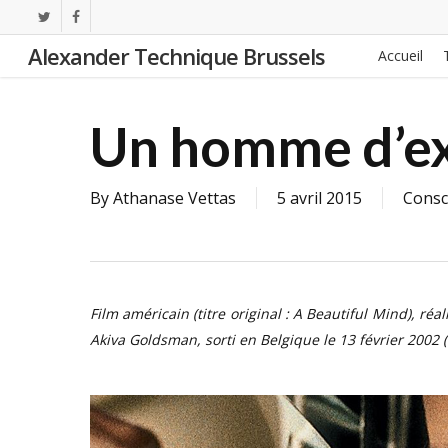
Skip
twitter
facebook
to
Alexander Technique Brussels
Accueil
main
content
Un homme d’e
By
Athanase Vettas
5 avril 2015
Consci
Film américain (titre original : A Beautiful Mind), ré
Akiva Goldsman, sorti en Belgique le 13 février 2002