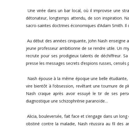
Une virée dans un bar local, où il improvise une strat
détonateur, longtemps attendu, de son inspiration. Na
sacro-saintes doctrines économiques d’Adam Smith. Il 
Au début des années cinquante, John Nash enseigne au 
jeune professeur ambitionne de se rendre utile. Un my
recrute pour ses prodigieux talents de déchiffreur. Sa 
presse les messages secrets d’espions russes, censés p
Nash épouse à la même époque une belle étudiante, Alici
vire bientôt à l’obsession, revêtant une tournure de 
Nash craque après avoir essuyé le tir de ses persé
diagnostique une schizophrénie paranoïde…
Alicia, bouleversée, fait face et s’engage dans un long
obstiné contre la maladie, Nash réussira au fil des 