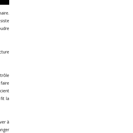
aire.
siste
oudre
cture
trôle
faire
cient
fit la
ver à
anger