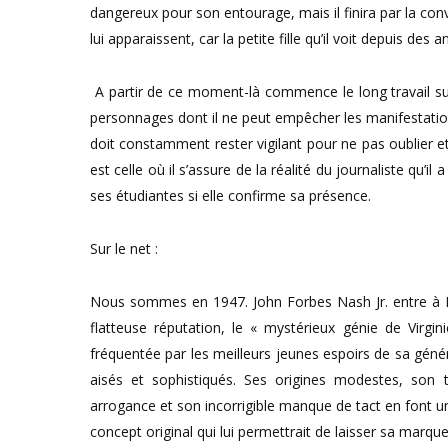
dangereux pour son entourage, mais il finira par la conv
lui apparaissent, car la petite fille qu’il voit depuis des a
A partir de ce moment-là commence le long travail sur
personnages dont il ne peut empêcher les manifestations,
doit constamment rester vigilant pour ne pas oublier et 
est celle où il s’assure de la réalité du journaliste qu
ses étudiantes si elle confirme sa présence.
Sur le net :
Nous sommes en 1947. John Forbes Nash Jr. entre à 
flatteuse réputation, le « mystérieux génie de Virgini
fréquentée par les meilleurs jeunes espoirs de sa génér
aisés et sophistiqués. Ses origines modestes, son 
arrogance et son incorrigible manque de tact en font u
concept original qui lui permettrait de laisser sa mar