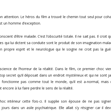
on attention. Le héros du film a trouvé le chemin tout seul pour coha
 est un homme d’exception.
scient d’être malade. C’est l’obscurité totale. Il ne sait pas. Il croit 
nages qui lui dictent sa conduite sont le produit de son imagination mal
son propre esprit et le neurologue qui le soigne ne croit pas la gué
science de l’horreur de la réalité. Dans le film, ce premier choc vie
 top secret qu’il déposait dans un endroit mystérieux et qui ne sont j
 ne fonctionne pas comme tout le monde, qu’il est a-normal, mais 
encore à lui faire perdre le sens de la réalité.
oc intérieur cette fois-ci. Il supplie son épouse de ne pas signe
jours dans un asile psychiatrique. Elle allait s’y résigner car il dev