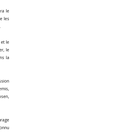
ra le
e les
…
et le
r, le
ns la
ssion
emis,
osen,
urage
connu