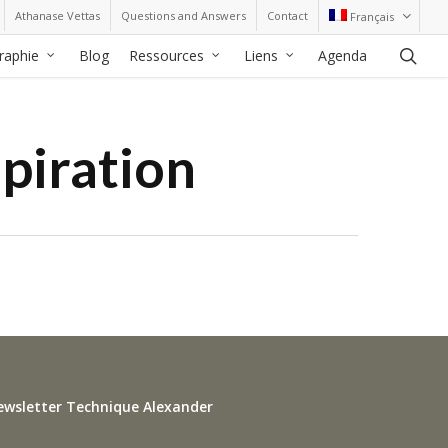
Athanase Vettas
Questions and Answers
Contact
Français
sea
graphie
Blog
Ressources
Liens
Agenda
piration
ewsletter Technique Alexander