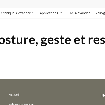
Technique Alexander
Applications
F.M. Alexander
Biblio
ture, geste et res
Accueil
N
Athanase Vettas