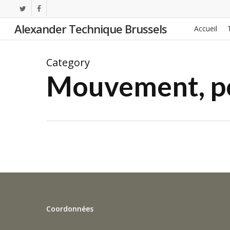
Skip
twitter
facebook
to
Alexander Technique Brussels
Accueil
main
content
Category
Mouvement, pos
Coordonnées