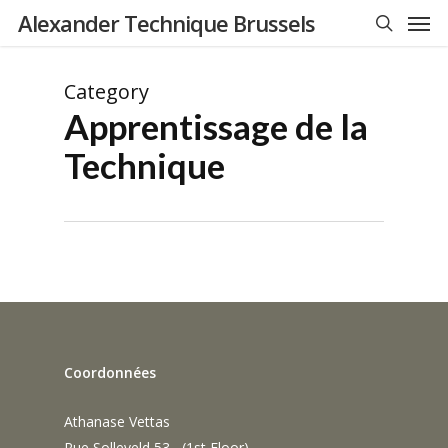
Men
Skip
Alexander Technique Brussels
to
search
main
Category
content
Apprentissage de la
Technique
Coordonnées
Athanase Vettas
Rue Solleveld 53 (1st Floor)