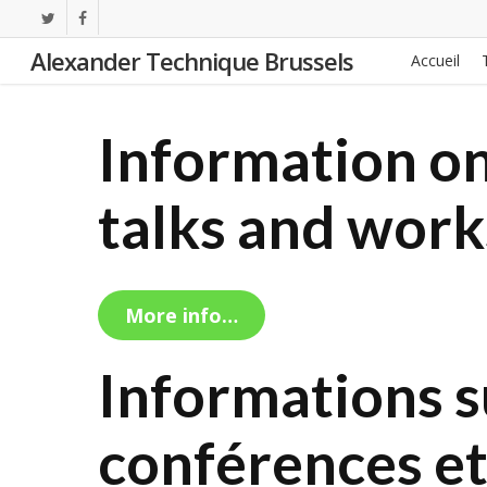
Skip
twitter
facebook
to
Alexander Technique Brussels
Accueil
main
content
Information on 
talks and wor
More info…
Informations su
conférences et