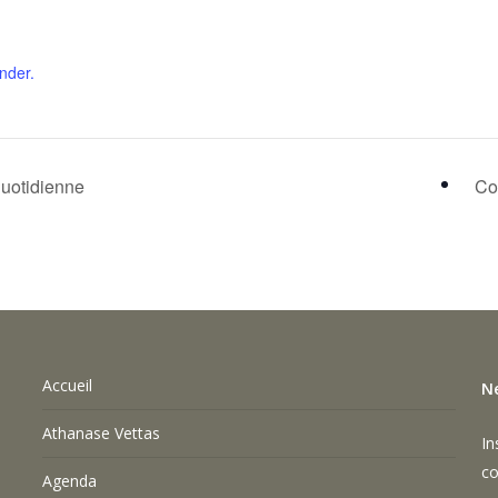
nder.
quotidienne
Co
Accueil
N
Athanase Vettas
In
co
Agenda