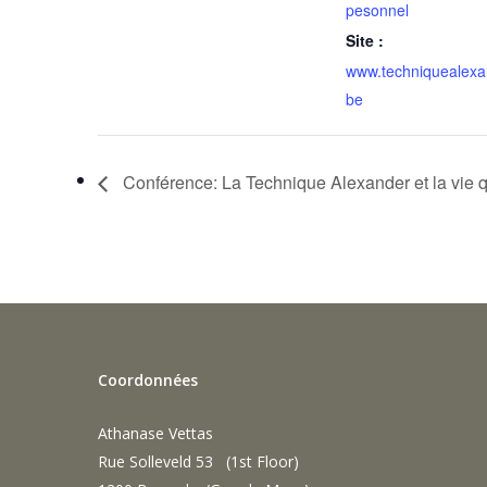
pesonnel
Site :
www.techniquealexa
be
Conférence: La Technique Alexander et la vie 
Coordonnées
Athanase Vettas
Rue Solleveld 53 (1st Floor)