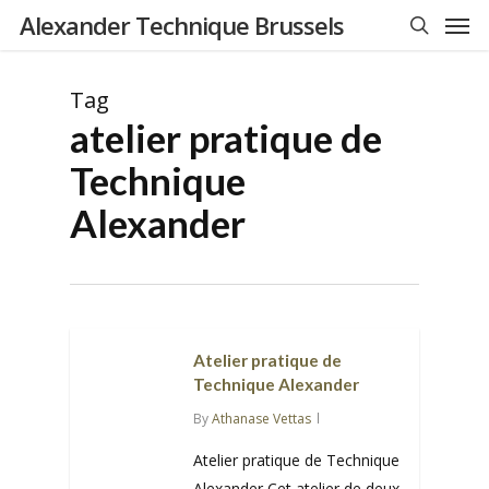
Men
Skip
Alexander Technique Brussels
to
search
main
Tag
content
atelier pratique de
Technique
Alexander
Atelier pratique de
Technique Alexander
By
Athanase Vettas
Atelier pratique de Technique
Alexander Cet atelier de deux