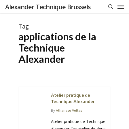
Men
Skip
Alexander Technique Brussels
to
search
main
Tag
content
applications de la
Technique
Alexander
Atelier pratique de
Technique Alexander
By
Athanase Vettas
Atelier pratique de Technique
Alexander Cet atelier de deux