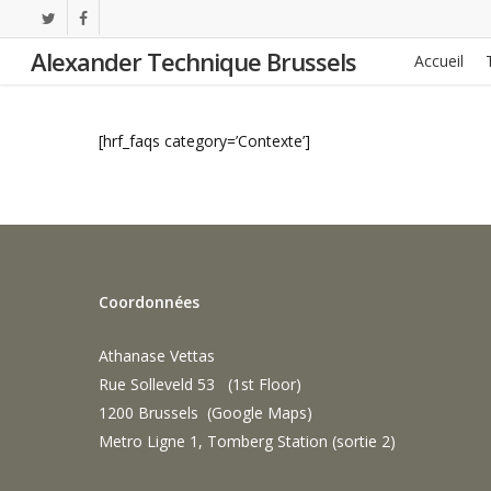
Skip
twitter
facebook
to
Alexander Technique Brussels
Accueil
main
content
[hrf_faqs category=’Contexte’]
Coordonnées
Athanase Vettas
Rue Solleveld 53 (1st Floor)
1200 Brussels (
Google Maps
)
Metro Ligne 1, Tomberg Station (sortie 2)