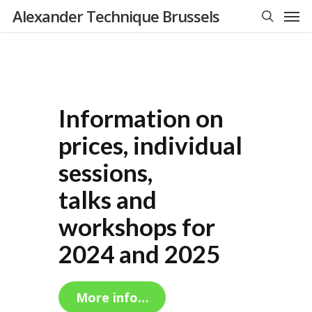
Men
Skip
Alexander Technique Brussels
to
search
main
content
Information on
prices, individual
sessions,
talks and
workshops for
2024 and 2025
More info…