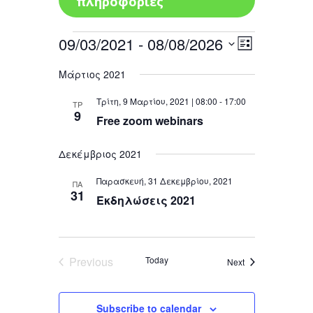
πληροφορίες
Events
09/03/2021
 - 
08/08/2026
Views
Event
List
Views
Navigatio
Select
Navigation
Μάρτιος 2021
date.
Τρίτη, 9 Μαρτίου, 2021 | 08:00
-
17:00
ΤΡ
9
Free zoom webinars
Δεκέμβριος 2021
Παρασκευή, 31 Δεκεμβρίου, 2021
ΠΑ
31
Εκδηλώσεις 2021
Previous
Today
Events
Next
Events
Subscribe to calendar